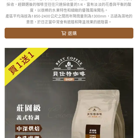
採收，經篩選後的咖啡豆往往只達採收量的1/4，富有淡淡的花香與平衡的酸
度，以很棒的水果特性和細緻的優雅風味聞名。
產區平均海拔為1850-2400公尺之間而年降雨量則為1300mm，古語為濕地的
意思，於日正當中常會有遮蔭和降溫效果的遮陰雲。
選購