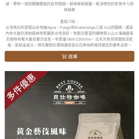
感，帶有一抹如楓糖漿般的自然甜韻，餘味綿長細膩，乾淨明亮的表現令人回
味無窮
產區介紹：
瓜地馬拉的安提瓜谷地被Agua、Fuego和Acatenango三座火山所圍繞，產區
內有大量的原始森林地質屬排水性良好，有肥沃豐富的礦物質火山土壤讓產區
的咖啡有著大量的養分成長。年雨量1800-2300mm，白天炎熱而夜間陰涼乾
燥，氣候溫差大，得天獨厚的環境讓安提瓜花神始終維持穩定的優秀品質。
選購