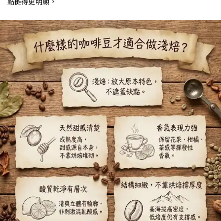
點攤得更明顯。