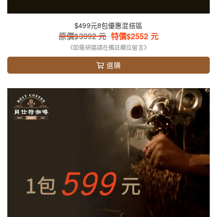
$499元8包優惠混搭區
原價$
3992
元
特價$
2552
元
《如需研磨請在備註欄位留言》
選購