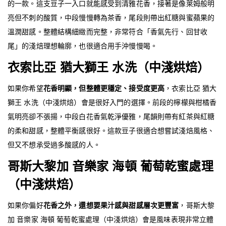
的一款。這支豆子一入口就能感受到清雅花香，接著是像萊姆般明
亮但不刺的酸質，中段慢慢轉為茶香，尾段則帶出紅糖與蜜蘋果的
溫潤甜感。整體結構細緻而完整，非常符合「香氣先行、回甘收
尾」的淺焙理想輪廓，也很適合用手沖慢慢喝。
衣索比亞 猶大獅王 水洗（中淺烘焙）
如果你希望
花香明顯，但整體更穩定、接受度更高
，衣索比亞 猶大
獅王 水洗（中淺烘焙）會是很好入門的選擇。前段的檸檬與柑橘香
氣明亮卻不張揚，中段白花香氣乾淨優雅，尾韻則帶有紅茶與紅糖
的柔和甜感，整體平衡感很好。這款豆子很適合想嘗試淺焙風格、
但又不想承受過多酸感的人。
哥斯大黎加 音樂家 海頓 葡萄乾蜜處理
（中淺烘焙）
如果你偏好
花香之外，還想要果汁感與甜感層次更豐富
，哥斯大黎
加 音樂家 海頓 葡萄乾蜜處理（中淺烘焙）會是風味表現非常立體