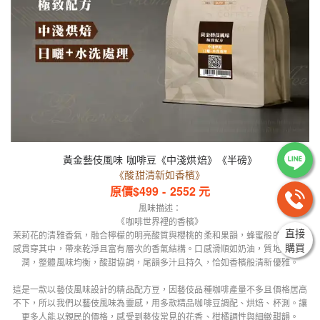
黃金藝伎風味 咖啡豆《中淺烘焙》《半磅》
《酸甜清新如香檳》
原價$
499
-
2552
元
風味描述：
《咖啡世界裡的香檳》
直接
茉莉花的清雅香氣，融合檸檬的明亮酸質與櫻桃的柔和果韻，蜂蜜般的細緻甜
購買
感貫穿其中，帶來乾淨且富有層次的香氣結構。口感滑順如奶油，質地細膩圓
潤，整體風味均衡，酸甜協調，尾韻多汁且持久，恰如香檳般清新優雅。
這是一款以藝伎風味設計的精品配方豆，因藝伎品種咖啡產量不多且價格居高
不下，所以我們以藝伎風味為靈感，用多款精品咖啡豆調配、烘焙、杯測。讓
更多人能以親民的價格，感受到藝伎常見的花香、柑橘調性與細緻甜韻。