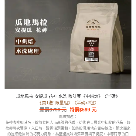
瓜地馬拉 安提瓜 花神 水洗 咖啡豆《中烘焙》《半磅》
《買1送1限量組》《半磅x2包》
原價$
799
元
特價$
599
元
風味描述：
花神咖啡如其名，綻放著迷人而高雅的花香，彷彿春日晨光中初綻的花朵，輕
盈卻層次豐富。入口時，酸質溫潤柔和，如絲般滑順地在舌尖綻放，隨之而來
的是細緻圓潤的巧克力尾韻，為整體風味增添深度與平衡感。中等醇厚的口