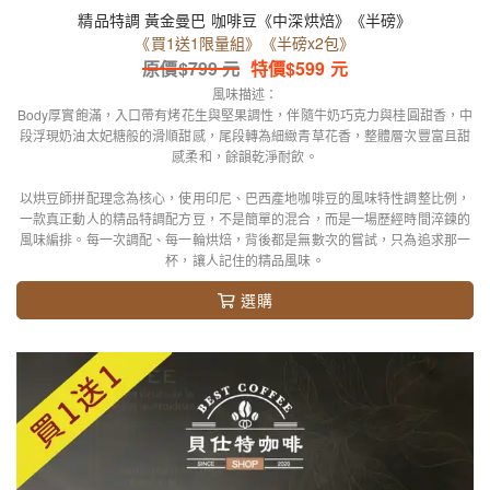
精品特調 黃金曼巴 咖啡豆《中深烘焙》《半磅》
《買1送1限量組》《半磅x2包》
原價$
799
元
特價$
599
元
風味描述：
Body厚實飽滿，入口帶有烤花生與堅果調性，伴隨牛奶巧克力與桂圓甜香，中
段浮現奶油太妃糖般的滑順甜感，尾段轉為細緻青草花香，整體層次豐富且甜
感柔和，餘韻乾淨耐飲。
以烘豆師拼配理念為核心，使用印尼、巴西產地咖啡豆的風味特性調整比例，
一款真正動人的精品特調配方豆，不是簡單的混合，而是一場歷經時間淬鍊的
風味編排。每一次調配、每一輪烘焙，背後都是無數次的嘗試，只為追求那一
杯，讓人記住的精品風味。
選購