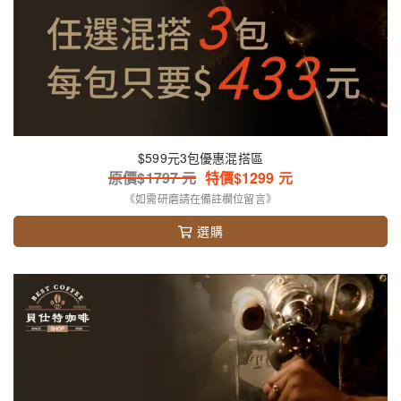
$599元3包優惠混搭區
原價$
1797
元
特價$
1299
元
《如需研磨請在備註欄位留言》
選購