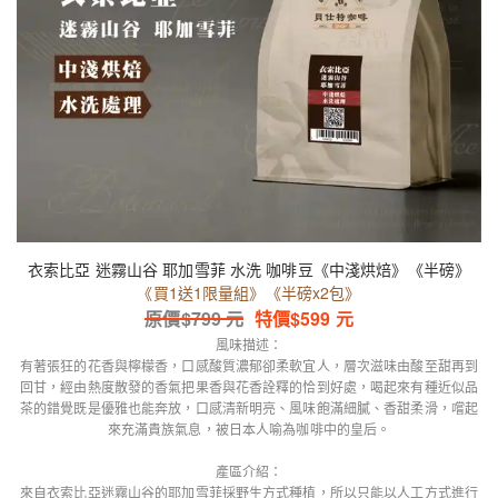
衣索比亞 迷霧山谷 耶加雪菲 水洗 咖啡豆《中淺烘焙》《半磅》
《買1送1限量組》《半磅x2包》
原價$
799
元
特價$
599
元
風味描述：
有著張狂的花香與檸檬香，口感酸質濃郁卻柔軟宜人，層次滋味由酸至甜再到
回甘，經由熱度散發的香氣把果香與花香詮釋的恰到好處，喝起來有種近似品
茶的錯覺既是優雅也能奔放，口感清新明亮、風味飽滿細膩、香甜柔滑，嚐起
來充滿貴族氣息，被日本人喻為咖啡中的皇后。
產區介紹：
來自衣索比亞迷霧山谷的耶加雪菲採野生方式種植，所以只能以人工方式進行