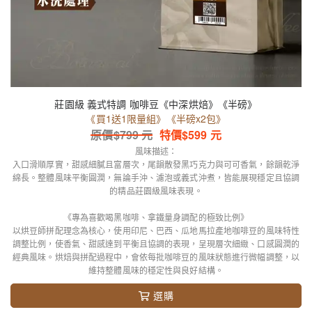
莊園級 義式特調 咖啡豆《中深烘焙》《半磅》
《買1送1限量組》《半磅x2包》
原價$
799
元
特價$
599
元
風味描述：
入口滑順厚實，甜感細膩且富層次，尾韻散發黑巧克力與可可香氣，餘韻乾淨
綿長。整體風味平衡圓潤，無論手沖、濾泡或義式沖煮，皆能展現穩定且協調
的精品莊園級風味表現。
《專為喜歡喝黑咖啡、拿鐵量身調配的極致比例》
以烘豆師拼配理念為核心，使用印尼、巴西、瓜地馬拉產地咖啡豆的風味特性
調整比例，使香氣、甜感達到平衡且協調的表現，呈現層次細緻、口感圓潤的
經典風味。烘焙與拼配過程中，會依每批咖啡豆的風味狀態進行微幅調整，以
維持整體風味的穩定性與良好結構。
選購