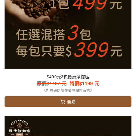
$499元3包優惠混搭區
原價$
1497
元
特價$
1199
元
《如需研磨請在備註欄位留言》
選購