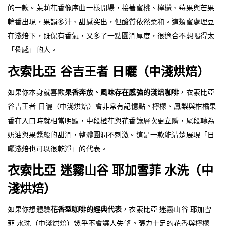
的一款。茉莉花香像序曲一樣開場，接著蜜桃、檸檬、莓果與芒果
輪番出現，果韻多汁、甜感突出，但酸質依然柔和。這類蜜處理豆
在淺焙下，既保有香氣，又多了一點圓潤厚度，很適合不想喝得太
「骨感」的人。
衣索比亞 谷吉王者 日曬（中淺烘焙）
如果你本身就喜歡
果香奔放、風味存在感強的淺焙咖啡
，衣索比亞
谷吉王者 日曬（中淺烘焙）會非常有記憶點。檸檬、鳳梨與柑橘果
香在入口時就相當明顯，中段橙花與花香讓層次更立體，尾段轉為
奶油與果醬般的甜潤，整體圓潤不刺激。這是一款能清楚展現「日
曬淺焙也可以很乾淨」的代表。
衣索比亞 迷霧山谷 耶加雪菲 水洗（中
淺烘焙）
如果你想體驗
花香型咖啡的經典代表
，衣索比亞 迷霧山谷 耶加雪
菲 水洗（中淺烘焙）幾乎不會讓人失望。張力十足的花香與檸檬