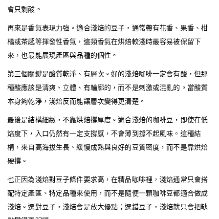
會只剩酸。
再來是香氣表現力強。適合淺焙的豆子，通常帶有花香、果香、柑
橘或茶感等揮發性香氣，這類香氣在烘焙較淺時最容易被保留下
來，也最能展現產區與品種的個性。
第三個關鍵是酸質乾淨、有層次。好的淺焙咖啡一定會有酸，但那
種酸應該是清爽、立體、有輪廓的，而不是刺激或混亂的。當酸質
本身夠乾淨，淺焙反而能讓層次變得更清楚。
最後是結構細緻，不靠烘焙撐厚度。適合淺焙的咖啡豆，即使在低
焙度下，入口仍然有一定支撐感，不會薄到撐不起風味。這種結
構，來自高海拔生長、緩慢成熟與良好的豆質密度，而不是靠烘焙
硬撐。
也正因為淺焙對豆子條件要求高，在精品咖啡裡，淺焙通常只會搭
配特定產區、特定品種來使用，而不是隨便一顆咖啡豆都適合做成
淺焙。選對豆子，淺焙會是放大優點；選錯豆子，淺焙就只會把缺