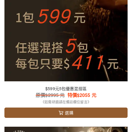
$599元5包優惠混搭區
原價$
2995
元
特價$
2055
元
《如需研磨請在備註欄位留言》
選購