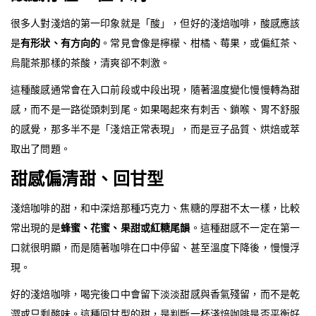
很多人對淺焙的第一印象就是「酸」，但好的淺焙咖啡，酸感應該
是
有形狀、有方向的
。常見會像是檸檬、柑橘、莓果，或偏紅茶、
烏龍茶那樣的茶酸，清爽卻不刺激。
這種酸感通常會在入口前段或中段出現，隨著溫度變化慢慢轉為甜
感，而不是一路從頭刺到尾。如果喝起來有刺舌、鎖喉、胃不舒服
的感覺，那多半不是「淺焙正常表現」，而是豆子品質、烘焙或萃
取出了問題。
甜感偏清甜、回甘型
淺焙咖啡的甜，和中深焙那種巧克力、焦糖的厚甜不太一樣，比較
常出現的是
蜂蜜、花蜜、果甜或紅糖尾韻
。這種甜感不一定在第一
口就很明顯，而是隨著咖啡在口中停留、甚至溫度下降後，慢慢浮
現。
好的淺焙咖啡，喝完後口中會留下淡淡甜感與香氣殘留，而不是乾
澀或只剩酸味。這種回甘型的甜，是判斷一杯淺焙咖啡是否平衡好