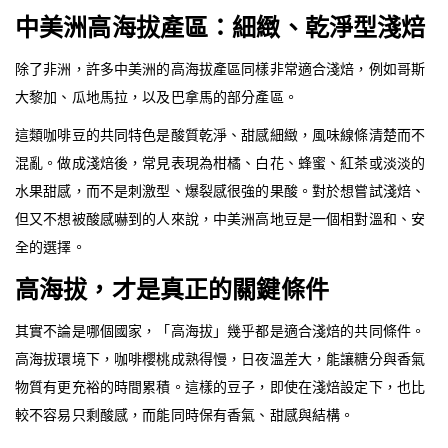
中美洲高海拔產區：細緻、乾淨型淺焙
除了非洲，許多中美洲的高海拔產區同樣非常適合淺焙，例如哥斯
大黎加、瓜地馬拉，以及巴拿馬的部分產區。
這類咖啡豆的共同特色是酸質乾淨、甜感細緻，風味線條清楚而不
混亂。做成淺焙後，常見表現為柑橘、白花、蜂蜜、紅茶或淡淡的
水果甜感，而不是刺激型、爆裂感很強的果酸。對於想嘗試淺焙、
但又不想被酸感嚇到的人來說，中美洲高地豆是一個相對溫和、安
全的選擇。
高海拔，才是真正的關鍵條件
其實不論是哪個國家，「高海拔」幾乎都是適合淺焙的共同條件。
高海拔環境下，咖啡櫻桃成熟得慢，日夜溫差大，能讓糖分與香氣
物質有更充裕的時間累積。這樣的豆子，即使在淺焙設定下，也比
較不容易只剩酸感，而能同時保有香氣、甜感與結構。