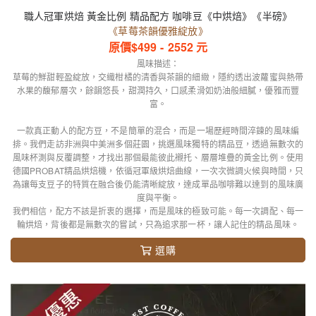
職人冠軍烘焙 黃金比例 精品配方 咖啡豆《中烘焙》《半磅》
《草莓茶韻優雅綻放》
原價$
499
-
2552
元
風味描述：
草莓的鮮甜輕盈綻放，交織柑橘的清香與茶韻的細緻，隱約透出波蘿蜜與熱帶
水果的馥郁層次，餘韻悠長，甜潤持久，口感柔滑如奶油般細膩，優雅而豐
富。
一款真正動人的配方豆，不是簡單的混合，而是一場歷經時間淬鍊的風味編
排。我們走訪非洲與中美洲多個莊園，挑選風味獨特的精品豆，透過無數次的
風味杯測與反覆調整，才找出那個最能彼此襯托、層層堆疊的黃金比例。使用
德國PROBAT精品烘焙機，依循冠軍級烘焙曲線，一次次微調火候與時間，只
為讓每支豆子的特質在融合後仍能清晰綻放，達成單品咖啡難以達到的風味廣
度與平衡。
我們相信，配方不該是折衷的選擇，而是風味的極致可能。每一次調配、每一
輪烘焙，背後都是無數次的嘗試，只為追求那一杯，讓人記住的精品風味。
選購