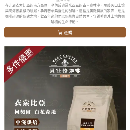
在非洲衣索比亞的南方高原，坐落於奧羅米亞區的古吉森林中，承襲火山土壤
與高海拔氣候的恩賜，孕育著最具靈性的咖啡。這裡是奧羅莫族的家園，也是
咖啡起源的傳說之地。數百年來他們以傳統與自然共生，守護著這片土地與咖
啡樹的生命律動。
選購