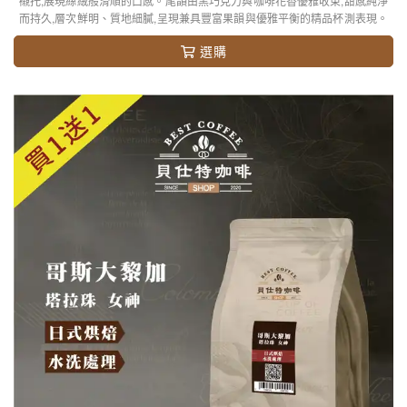
襯托,展現絲絨般滑順的口感。尾韻由黑巧克力與咖啡花香優雅收束,甜感純淨
而持久,層次鮮明、質地細膩,呈現兼具豐富果韻與優雅平衡的精品杯測表現。
選購