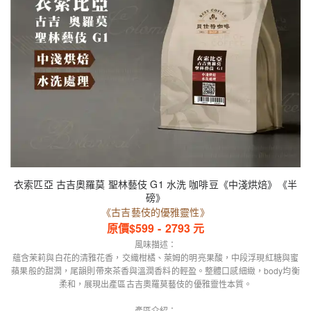
衣索匹亞 古吉奧羅莫 聖林藝伎 G1 水洗 咖啡豆《中淺烘焙》《半
磅》
《古吉藝伎的優雅靈性》
原價$
599
-
2793
元
風味描述：
蘊含茉莉與白花的清雅花香，交織柑橘、萊姆的明亮果酸，中段浮現紅糖與蜜
蘋果般的甜潤，尾韻則帶來茶香與溫潤香料的輕盈。整體口感細緻，body均衡
柔和，展現出產區古吉奧羅莫藝伎的優雅靈性本質。
產區介紹：