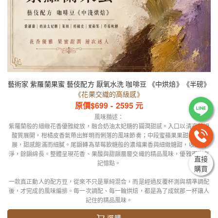
藝術家 紫羅蘭果蜜 藝伎配方 厭氧水洗 咖啡豆 《中烘焙》《半磅》
《花果交織的高級感》
原價$
699
-
2595
元
風味描述：
紫羅蘭般的細緻花香優雅綻放，融合奶油太妃糖的圓潤甜感。入口以清亮萊姆
酸質展開，柑橘皮香氣帶出鮮明而俐落的風味節奏；中段蜜蘋果果甜柔和延
展，甜感飽滿而細膩。尾韻轉為草莓軟糖般的濃縮果香與細緻糖甜，收束乾
淨，餘韻綿長。整體呈現花香、果酸與甜韻層層交織的精品風味，優雅而富有
直接
記憶點。
購買
一款真正動人的配方豆，從來不只是單純混合，而是經過反覆杯測與精準調配
後，才完成的風味編排。每一次調配、每一輪烘焙，都是為了成就那一杯讓人
記住的精品風味。
選購