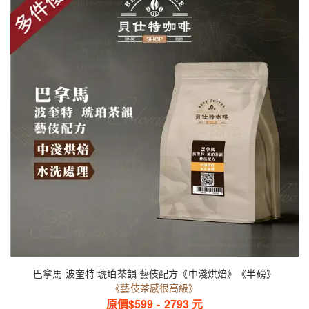
巴拿馬 波奎特 琥珀茶韻 藝伎配方《中淺烘焙》《半磅》
《藝伎茶感很高級》
原價$
599
-
2793
元