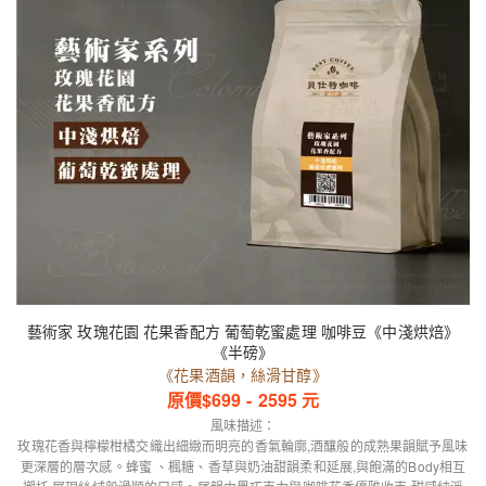
藝術家 玫瑰花園 花果香配方 葡萄乾蜜處理 咖啡豆《中淺烘焙》
《半磅》
《花果酒韻，絲滑甘醇》
原價$
699
-
2595
元
風味描述：
玫瑰花香與檸檬柑橘交織出細緻而明亮的香氣輪廓,酒釀般的成熟果韻賦予風味
更深層的層次感。蜂蜜 、楓糖、香草與奶油甜韻柔和延展,與飽滿的Body相互