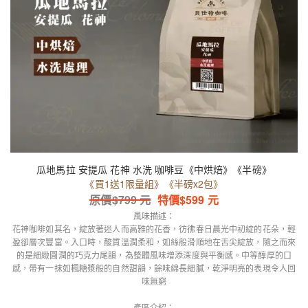
瓜地馬拉 安提瓜 花神 水洗 咖啡豆《中烘焙》《半磅》
《買1送1限量組》《半磅x2包》
原價$
799
元
特價$
599
元
風味描述：
花神咖啡如其名，綻放著迷人而高雅的花香，彷彿春日晨光中初綻的花朵，輕
盈卻層次豐富。入口時，酸質溫潤柔和，如絲般滑順地在舌尖綻放，隨之而來
的是細緻圓潤的巧克力尾韻，為整體風味增添深度與平衡感。中等醇厚的口
感，帶有一抹如楓糖漿般的自然甜韻，餘味綿長細膩，乾淨明亮的表現令人回
味無窮
產區介紹：