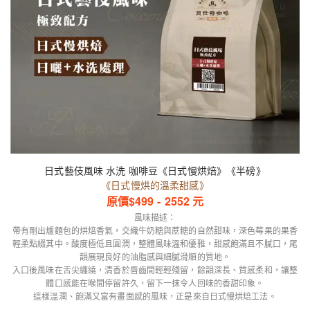
日式藝伎風味 水洗 咖啡豆《日式慢烘焙》《半磅》
《日式慢烘的溫柔甜感》
原價$
499
-
2552
元
風味描述：
帶有剛出爐麵包的烘焙香氣，交織牛奶糖與蔗糖的自然甜味，深色莓果的果香
輕柔點綴其中。酸度極低且圓潤，整體風味溫和優雅，甜感飽滿且不膩口，尾
韻展現良好的油脂感與細膩滑順的質地。
入口後風味在舌尖纏繞，清香於唇齒間輕輕殘留，餘韻深長、質感柔和，讓整
體口感能在喉間停留許久，留下一抹令人回味的香甜印象。
這樣溫潤、飽滿又富有畫面感的風味，正是來自日式慢烘焙工法。