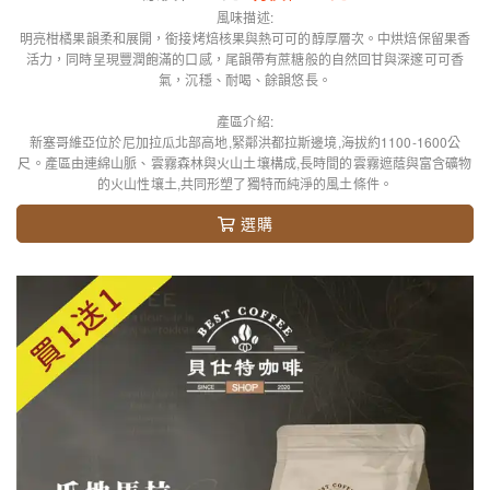
風味描述:
明亮柑橘果韻柔和展開，銜接烤焙核果與熱可可的醇厚層次。中烘焙保留果香
活力，同時呈現豐潤飽滿的口感，尾韻帶有蔗糖般的自然回甘與深邃可可香
氣，沉穩、耐喝、餘韻悠長。
產區介紹:
新塞哥維亞位於尼加拉瓜北部高地,緊鄰洪都拉斯邊境,海拔約1100-1600公
尺。產區由連綿山脈、雲霧森林與火山土壤構成,長時間的雲霧遮蔭與富含礦物
的火山性壤土,共同形塑了獨特而純淨的風土條件。
選購