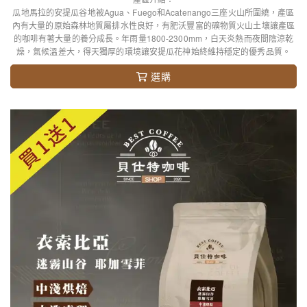
瓜地馬拉的安提瓜谷地被Agua、Fuego和Acatenango三座火山所圍繞，產區
內有大量的原始森林地質屬排水性良好，有肥沃豐富的礦物質火山土壤讓產區
的咖啡有著大量的養分成長。年雨量1800-2300mm，白天炎熱而夜間陰涼乾
燥，氣候溫差大，得天獨厚的環境讓安提瓜花神始終維持穩定的優秀品質。
選購