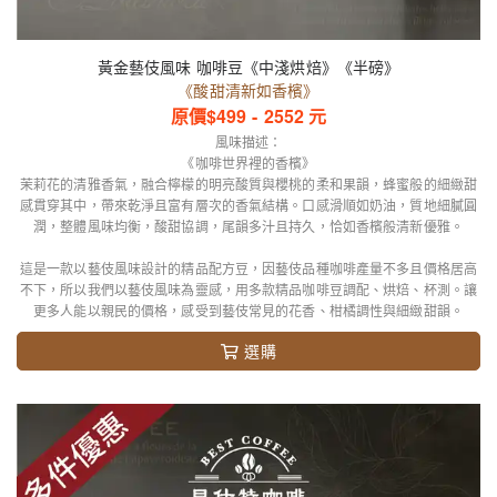
黃金藝伎風味 咖啡豆《中淺烘焙》《半磅》
《酸甜清新如香檳》
原價$
499
-
2552
元
風味描述：
《咖啡世界裡的香檳》
茉莉花的清雅香氣，融合檸檬的明亮酸質與櫻桃的柔和果韻，蜂蜜般的細緻甜
感貫穿其中，帶來乾淨且富有層次的香氣結構。口感滑順如奶油，質地細膩圓
潤，整體風味均衡，酸甜協調，尾韻多汁且持久，恰如香檳般清新優雅。
這是一款以藝伎風味設計的精品配方豆，因藝伎品種咖啡產量不多且價格居高
不下，所以我們以藝伎風味為靈感，用多款精品咖啡豆調配、烘焙、杯測。讓
更多人能以親民的價格，感受到藝伎常見的花香、柑橘調性與細緻甜韻。
選購