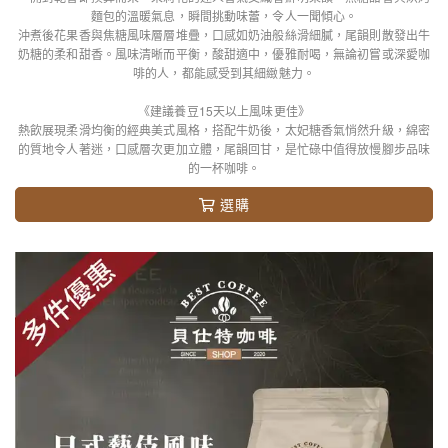
麵包的溫暖氣息，瞬間挑動味蕾，令人一聞傾心。
沖煮後花果香與焦糖風味層層堆疊，口感如奶油般絲滑細膩，尾韻則散發出牛
奶糖的柔和甜香。風味清晰而平衡，酸甜適中，優雅耐喝，無論初嘗或深愛咖
啡的人，都能感受到其細緻魅力。
《建議養豆15天以上風味更佳》
熱飲展現柔滑均衡的經典美式風格，搭配牛奶後，太妃糖香氣悄然升級，綿密
的質地令人著迷，口感層次更加立體，尾韻回甘，是忙碌中值得放慢腳步品味
的一杯咖啡。
選購