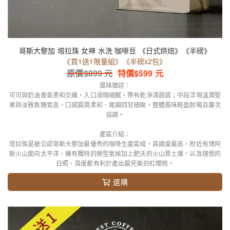
哥斯大黎加 塔拉珠 女神 水洗 咖啡豆 《日式烘焙》《半磅》
《買1送1限量組》《半磅x2包》
原價$
899
元
特價$
599
元
風味描述：
可可與奶油香氣柔和交織，入口滑順細膩，帶有乾淨清甜感；中段浮現溫潤堅
果與淡雅焦糖氣息，口感圓潤柔和、尾韻回甘細緻，整體風味輕盈耐喝且層次
協調。
產區介紹：
塔拉珠是被公認哥斯大黎加最優秀的咖啡生產區域，其緯度最高，附近有博阿
斯火山面向太平洋，擁有獨特的微型氣候加上肥沃的火山質土壤，以及理想的
日照、濕度都有利於產出最完美的紅櫻桃。
選購