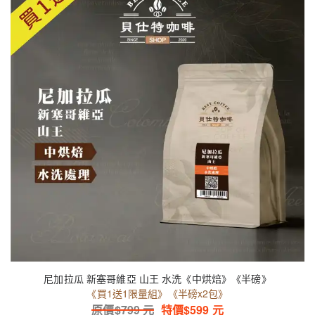
尼加拉瓜 新塞哥維亞 山王 水洗《中烘焙》《半磅》
《買1送1限量組》《半磅x2包》
原價$
799
元
特價$
599
元