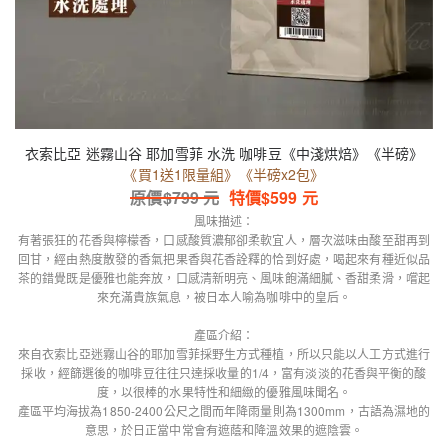
衣索比亞 迷霧山谷 耶加雪菲 水洗 咖啡豆《中淺烘焙》《半磅》
《買1送1限量組》《半磅x2包》
原價$
799
元
特價$
599
元
風味描述：
有著張狂的花香與檸檬香，口感酸質濃郁卻柔軟宜人，層次滋味由酸至甜再到
回甘，經由熱度散發的香氣把果香與花香詮釋的恰到好處，喝起來有種近似品
茶的錯覺既是優雅也能奔放，口感清新明亮、風味飽滿細膩、香甜柔滑，嚐起
來充滿貴族氣息，被日本人喻為咖啡中的皇后。
產區介紹：
來自衣索比亞迷霧山谷的耶加雪菲採野生方式種植，所以只能以人工方式進行
採收，經篩選後的咖啡豆往往只達採收量的1/4，富有淡淡的花香與平衡的酸
度，以很棒的水果特性和細緻的優雅風味聞名。
產區平均海拔為1850-2400公尺之間而年降雨量則為1300mm，古語為濕地的
意思，於日正當中常會有遮蔭和降溫效果的遮陰雲。