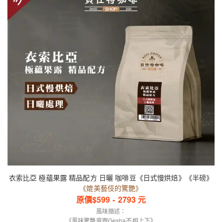
衣索比亞 極蘊果露 精品配方 日曬 咖啡豆《日式慢烘焙》《半磅》
《媲美藝伎的驚艷》
原價$
599
-
2793
元
風味描述：
《風味驚艷度跟Gesha不相上下》