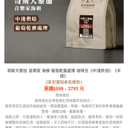
哥斯大黎加 音樂家 海頓 葡萄乾蜜處理 咖啡豆《中淺烘焙》《半
磅》
《茉莉蜜桃香氣爆發》
原價$
599
-
2793
元
風味描述：
風味接近音樂家莫札特與蕭邦的結合。
輕柔茉莉花香如序曲般綻放，緊接著蜜桃、檸檬、莓果與芒果的熱帶果香輪番
登場，細緻交織、層層堆疊。
啜吸之間，花香濃郁迷人，果韻多汁飽滿，甜感突出、酸質柔和，猶如一款精
緻優雅的頂級紅酒，餘韻綿長，令人回味不已。甘甜度與莓果香氣的表現格外
驚艷。讓您每一口咖啡都能感受到古典派海頓音樂旋律的幽默、明快、抒情、