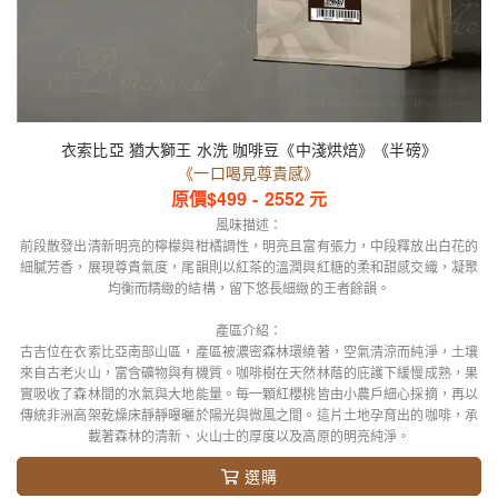
衣索比亞 猶大獅王 水洗 咖啡豆《中淺烘焙》《半磅》
《一口喝見尊貴感》
原價$
499
-
2552
元
風味描述：
前段散發出清新明亮的檸檬與柑橘調性，明亮且富有張力，中段釋放出白花的
細膩芳香，展現尊貴氣度，尾韻則以紅茶的溫潤與紅糖的柔和甜感交織，凝聚
均衡而精緻的結構，留下悠長細緻的王者餘韻。
產區介紹：
古吉位在衣索比亞南部山區，產區被濃密森林環繞著，空氣清涼而純淨，土壤
來自古老火山，富含礦物與有機質。咖啡樹在天然林蔭的庇護下緩慢成熟，果
實吸收了森林間的水氣與大地能量。每一顆紅櫻桃皆由小農戶細心採摘，再以
傳統非洲高架乾燥床靜靜曝曬於陽光與微風之間。這片土地孕育出的咖啡，承
載著森林的清新、火山士的厚度以及高原的明亮純淨。
選購