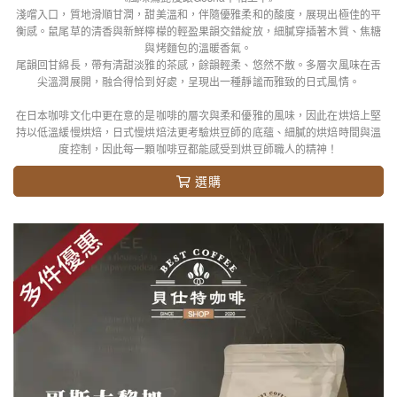
淺嚐入口，質地滑順甘潤，甜美溫和，伴隨優雅柔和的酸度，展現出極佳的平
衡感。鼠尾草的清香與新鮮檸檬的輕盈果韻交錯綻放，細膩穿插著木質、焦糖
與烤麵包的溫暖香氣。
尾韻回甘綿長，帶有清甜淡雅的茶感，餘韻輕柔、悠然不散。多層次風味在舌
尖溫潤展開，融合得恰到好處，呈現出一種靜謐而雅致的日式風情。
在日本咖啡文化中更在意的是咖啡的層次與柔和優雅的風味，因此在烘焙上堅
持以低溫緩慢烘焙，日式慢烘焙法更考驗烘豆師的底蘊、細膩的烘焙時間與溫
度控制，因此每一顆咖啡豆都能感受到烘豆師職人的精神！
選購