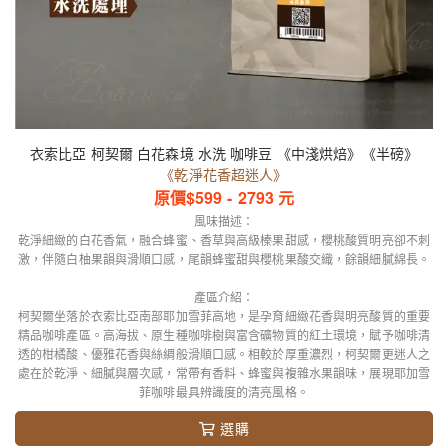
衣索比亞 柯契爾 白花森境 水洗 咖啡豆 《中淺烘焙》《半磅》
《乾淨花香超迷人》
原價$
599
-
2793
元
風味描述：
乾淨細緻的白花香氣，融合蜂蜜、香草與高級榛果甜感，櫻桃酸質明亮卻不刺
激，伴隨白柚果韻與滑順口感，尾韻蜂蜜甜與櫻桃果酸交織，餘韻細膩綿長。
產區介紹：
柯契爾坐落於衣索比亞南部耶加雪菲高地，是孕育細緻花香與明亮酸質的重要
精品咖啡產區。高海拔、原生種咖啡樹與富含礦物質的紅土環境，賦予咖啡清
透的柑橘酸、優雅花香與絲綢般滑順口感。相較於厚重濃烈，柯契爾更迷人之
處在於乾淨、細膩與層次感，常帶有香料、蜂蜜與複雜水果韻味，展現耶加雪
菲咖啡最具辨識度的清亮風格。
選購