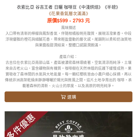
衣索比亞 谷吉王者 日曬 咖啡豆《中淺烘焙》《半磅》
《花果香氣層次滿滿》
原價$
599
-
2793
元
風味描述
入口帶有清新的檸檬與鳳梨香氣，伴隨柑橘般明亮酸質，展現活潑果香。中段
浮現優雅的橙花與細膩花香，帶來輕盈靈動的層次感。尾韻則以柔和奶油質地
與果醬般甜潤結束，整體口感圓潤飽滿。
產區介紹：
古吉位在衣索比亞南部山區，產區被濃密森林環繞著，空氣清涼而純淨，土壤
來自古老火山，富含礦物與有機質。咖啡樹在天然林蔭的庇護下緩慢成熟，果
實吸收了森林間的水氣與大地能量。每一顆紅櫻桃皆由小農戶細心採摘，再以
傳統非洲高架乾燥床靜靜曝曬於陽光與微風之間。這片土地孕育出的 咖啡，承
載著森林的清新、火山士的厚度、以及高原的明亮純淨。
選購