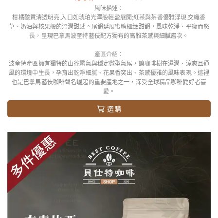
風味描述：
柑橘酸質清透明亮,入口如琥珀光澤般輕盈展開;紅茶與茶香優雅浮現,交織香
草、奶油與核果般的溫潤甜感。尾韻延展蜜糖細緻甜韻，風味乾淨、平衡而悠
長，呈現巴拿馬波奎特藝伎配方獨有的高雅茶感與細膩層次。
產區介紹：
波奎特產區擁有獨特的山谷霧氣與穩定微型氣候，讓咖啡樹在濕潤、涼爽且通
風的環境中生長，孕育出乾淨細膩、花果香突出、茶感優雅的風味表現。這裡
也是巴拿馬藝伎咖啡聲名崛起的重要產地之一，深受全球精品咖啡愛好者喜
愛。
選購