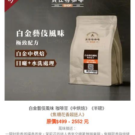
白金藝伎風味 咖啡豆《中烘焙》《半磅》
《焦糖花香超迷人》
原價$
499
-
2552
元
風味描述：
一開封乾香即撲鼻而來，茉莉花的迷人香氣交織著鮮明果韻、焦糖甜香與烘烤