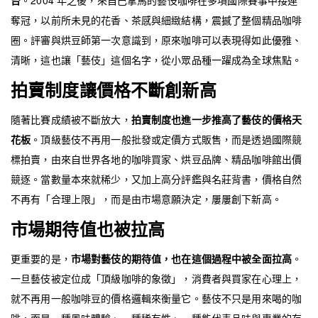
台
。2004 年之後，來自巴拿馬的藝伎咖啡在多項國際賽事中接連
奪冠，以前所未見的花香、茶感與細緻結構，震撼了整個精品咖啡
圈。評審與烘豆師第一次意識到，原來咖啡可以表現得如此優雅、
清晰，這也讓「藝伎」這個名字，從小眾品種一躍成為全球焦點。
拍賣制度讓價格不斷創新高
隨著比賽成績被不斷放大，
拍賣制度也進一步推高了藝伎的價格天
花板
。頂級藝伎不再用一般批發或定價方式販售，而是透過國際競
標拍賣，由來自世界各地的咖啡買家、烘豆品牌、精品咖啡館出價
競逐。當數量本來就稀少，又加上高分評鑑與名莊背書，價格自然
不再有「合理上限」，而是由市場意願決定，屢屢創下新高。
市場期待值也被拉高
更重要的是，
市場對藝伎的期待值，也在這個過程中被全面拉高
。
一旦藝伎被定位成「頂級咖啡的象徵」，消費者與買家在心理上，
就不再用一般咖啡豆的價格邏輯來衡量它。藝伎不只是用來喝的咖