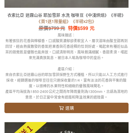
衣索比亞 迷霧山谷 耶加雪菲 水洗 咖啡豆《中淺烘焙》《半磅》
《買1送1限量組》《半磅x2包》
原價$
799
元
特價$
599
元
風味描述：
有著張狂的花香與檸檬香，口感酸質濃郁卻柔軟宜人，層次滋味由酸至甜再到
回甘，經由熱度散發的香氣把果香與花香詮釋的恰到好處，喝起來有種近似品
茶的錯覺既是優雅也能奔放，口感清新明亮、風味飽滿細膩、香甜柔滑，嚐起
來充滿貴族氣息，被日本人喻為咖啡中的皇后。
產區介紹：
來自衣索比亞迷霧山谷的耶加雪菲採野生方式種植，所以只能以人工方式進行
採收，經篩選後的咖啡豆往往只達採收量的1/4，富有淡淡的花香與平衡的酸
度，以很棒的水果特性和細緻的優雅風味聞名。
產區平均海拔為1850-2400公尺之間而年降雨量則為1300mm，古語為濕地的
意思，於日正當中常會有遮蔭和降溫效果的遮陰雲。
選購