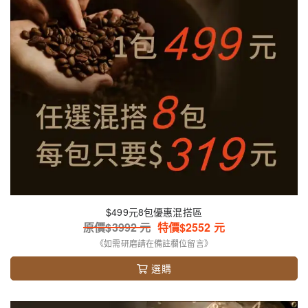
$499元8包優惠混搭區
原價$
3992
元
特價$
2552
元
《如需研磨請在備註欄位留言》
選購