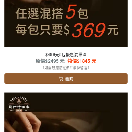
$499元5包優惠混搭區
原價$
2495
元
特價$
1845
元
《如需研磨請在備註欄位留言》
選購