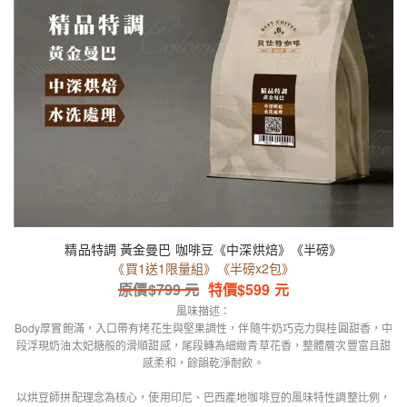
精品特調 黃金曼巴 咖啡豆《中深烘焙》《半磅》
《買1送1限量組》《半磅x2包》
原價$
799
元
特價$
599
元
風味描述：
Body厚實飽滿，入口帶有烤花生與堅果調性，伴隨牛奶巧克力與桂圓甜香，中
段浮現奶油太妃糖般的滑順甜感，尾段轉為細緻青草花香，整體層次豐富且甜
感柔和，餘韻乾淨耐飲。
以烘豆師拼配理念為核心，使用印尼、巴西產地咖啡豆的風味特性調整比例，