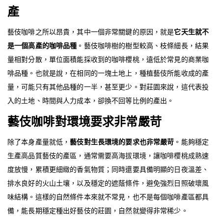
產
藝伎咖啡之所以昂貴，其中一個非常關鍵的原因，就是
它天生就不
是一個高產的咖啡品種
。藝伎咖啡樹的樹型較高、枝條細長，結果
量相對分散，單位面積能採收到的咖啡櫻桃，遠低於常見的商業咖
啡品種。也就是說，在相同的一塊土地上，種植藝伎所能收成的產
量，可能只有其他品種的一半，甚至更少。對莊園來說，這代表投
入的土地、時間與人力成本，卻換不回等比例的產出。
藝伎咖啡對環境要求非常嚴苛
除了本身產量就低，
藝伎對生長環境的要求也非常嚴苛
。能夠穩定
生產高品質藝伎的產區，通常需要高海拔環境，讓咖啡櫻桃成熟速
度放慢，累積更細緻的香氣物質；同時還要具備明顯的日夜溫差、
排水良好的火山土壤，以及穩定的遮蔭條件，避免強烈日照破壞風
味結構。這樣的自然條件本來就不常見，也不是每個咖啡產區都具
備，能長期穩定種出好藝伎的莊園，自然就變得非常稀少。