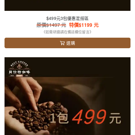
$499元3包優惠混搭區
原價$
1497
元
特價$
1199
元
《如需研磨請在備註欄位留言》
選購