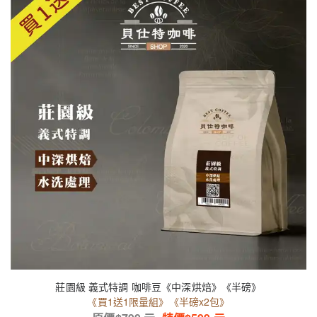
莊園級 義式特調 咖啡豆《中深烘焙》《半磅》
《買1送1限量組》《半磅x2包》