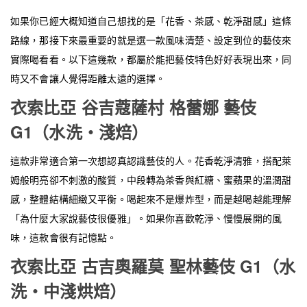
如果你已經大概知道自己想找的是「花香、茶感、乾淨甜感」這條
路線，那接下來最重要的就是選一款風味清楚、設定到位的藝伎來
實際喝看看。以下這幾款，都屬於能把藝伎特色好好表現出來，同
時又不會讓人覺得距離太遠的選擇。
衣索比亞 谷吉蔻薩村 格蕾娜 藝伎
G1（水洗・淺焙）
這款非常適合第一次想認真認識藝伎的人。花香乾淨清雅，搭配萊
姆般明亮卻不刺激的酸質，中段轉為茶香與紅糖、蜜蘋果的溫潤甜
感，整體結構細緻又平衡。喝起來不是爆炸型，而是越喝越能理解
「為什麼大家說藝伎很優雅」。如果你喜歡乾淨、慢慢展開的風
味，這款會很有記憶點。
衣索比亞 古吉奧羅莫 聖林藝伎 G1（水
洗・中淺烘焙）