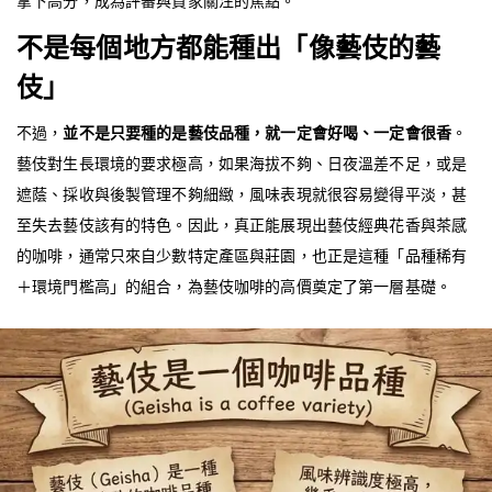
拿下高分，成為評審與買家關注的焦點。
不是每個地方都能種出「像藝伎的藝
伎」
不過，
並不是只要種的是藝伎品種，就一定會好喝、一定會很香
。
藝伎對生長環境的要求極高，如果海拔不夠、日夜溫差不足，或是
遮蔭、採收與後製管理不夠細緻，風味表現就很容易變得平淡，甚
至失去藝伎該有的特色。因此，真正能展現出藝伎經典花香與茶感
的咖啡，通常只來自少數特定產區與莊園，也正是這種「品種稀有
＋環境門檻高」的組合，為藝伎咖啡的高價奠定了第一層基礎。