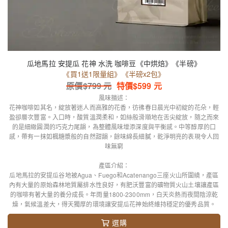
瓜地馬拉 安提瓜 花神 水洗 咖啡豆《中烘焙》《半磅》
《買1送1限量組》《半磅x2包》
原價$
799
元
特價$
599
元
風味描述：
花神咖啡如其名，綻放著迷人而高雅的花香，彷彿春日晨光中初綻的花朵，輕
盈卻層次豐富。入口時，酸質溫潤柔和，如絲般滑順地在舌尖綻放，隨之而來
的是細緻圓潤的巧克力尾韻，為整體風味增添深度與平衡感。中等醇厚的口
感，帶有一抹如楓糖漿般的自然甜韻，餘味綿長細膩，乾淨明亮的表現令人回
味無窮
產區介紹：
瓜地馬拉的安提瓜谷地被Agua、Fuego和Acatenango三座火山所圍繞，產區
內有大量的原始森林地質屬排水性良好，有肥沃豐富的礦物質火山土壤讓產區
的咖啡有著大量的養分成長。年雨量1800-2300mm，白天炎熱而夜間陰涼乾
燥，氣候溫差大，得天獨厚的環境讓安提瓜花神始終維持穩定的優秀品質。
選購