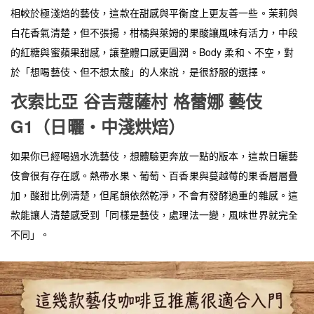
相較於極淺焙的藝伎，這款在甜感與平衡度上更友善一些。茉莉與
白花香氣清楚，但不張揚，柑橘與萊姆的果酸讓風味有活力，中段
的紅糖與蜜蘋果甜感，讓整體口感更圓潤。Body 柔和、不空，對
於「想喝藝伎、但不想太酸」的人來說，是很舒服的選擇。
衣索比亞 谷吉蔻薩村 格蕾娜 藝伎
G1（日曬・中淺烘焙）
如果你已經喝過水洗藝伎，想體驗更奔放一點的版本，這款日曬藝
伎會很有存在感。熱帶水果、葡萄、百香果與蔓越莓的果香層層疊
加，酸甜比例清楚，但尾韻依然乾淨，不會有發酵過重的雜感。這
款能讓人清楚感受到「同樣是藝伎，處理法一變，風味世界就完全
不同」。