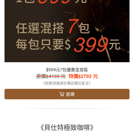
$599元7包優惠混搭區
原價$
4193
元
特價$
2793
元
《如需研磨請在備註欄位留言》
選購
《貝仕特極致咖啡》