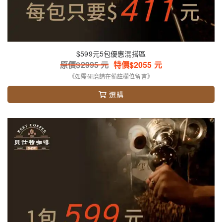
$599元5包優惠混搭區
原價$
2995
元
特價$
2055
元
《如需研磨請在備註欄位留言》
選購