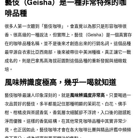
藝伎（Geisha）是一種非常特殊的咖
啡品種
很多人第一次聽到「藝伎咖啡」，會直覺以為那只是形容咖啡很
香、很高級的一種說法，但實際上，藝伎（Geisha）是一個真實存
在的咖啡品種名稱，並不是後來才創造出來的行銷名詞。這個品種
最早源自衣索比亞西南部，後來被帶往中美洲種植，真正讓它一戰
成名的，則是巴拿馬高海拔莊園對這個品種的重新發掘與細緻栽
培。
風味辨識度極高，幾乎一喝就知道
藝伎咖啡最讓人印象深刻的，就是
風味辨識度非常高
。只要喝過一
次品質好的藝伎，多半都能記住那種明顯的茉莉花、白花、佛手
柑、柑橘皮與茶感香氣，香氣層次細膩卻不浮誇，入口後的甜感乾
淨而優雅。這樣的香氣結構，在其他常見咖啡品種中其實非常少
見，也正因如此，藝伎咖啡才會在各大咖啡比賽與精品評鑑中頻頻