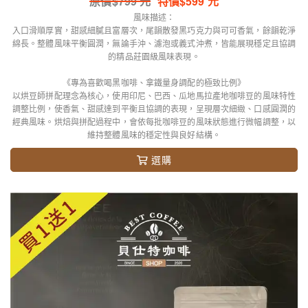
原價$
799
元
特價$
599
元
風味描述：
入口滑順厚實，甜感細膩且富層次，尾韻散發黑巧克力與可可香氣，餘韻乾淨
綿長。整體風味平衡圓潤，無論手沖、濾泡或義式沖煮，皆能展現穩定且協調
的精品莊園級風味表現。
《專為喜歡喝黑咖啡、拿鐵量身調配的極致比例》
以烘豆師拼配理念為核心，使用印尼、巴西、瓜地馬拉產地咖啡豆的風味特性
調整比例，使香氣、甜感達到平衡且協調的表現，呈現層次細緻、口感圓潤的
經典風味。烘焙與拼配過程中，會依每批咖啡豆的風味狀態進行微幅調整，以
維持整體風味的穩定性與良好結構。
選購