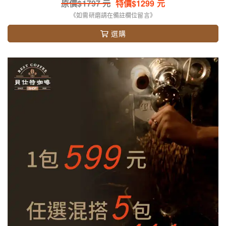
原價$
1797
元
特價$
1299
元
《如需研磨請在備註欄位留言》
選購