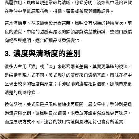
高壓作用，風味呈現通常較為清晰，線條分明。淺焙與中淺焙豆款
在手沖中常能展現花香、柑橘、莓果或茶感等細緻調性。
當水流穩定、萃取節奏設計得當時，風味會有明顯的轉換層次。前
段的酸質、中段的甜感與尾段的餘韻都能清楚被辨識。整體口感偏
向輕盈與透明，適合細細品味香氣變化。
3. 濃度與清晰度的差別
很多人會用「濃」或「淡」來形容兩者差異，其實更準確的說法，
是結構呈現方式不同。美式咖啡的濃度來自濃縮基底，風味在杯中
呈現出較高的密度與厚度；手沖咖啡的濃度相對溫和，卻能帶來更
清楚的風味線條。
換句話說，美式像是把風味壓縮後再展開，層次集中；手沖則是透
過流速與比例，讓風味自然鋪陳。兩者並非誰更濃或誰更有味道，
而是展現方式不同，適合的飲用情境與風味期待也會有所差異。