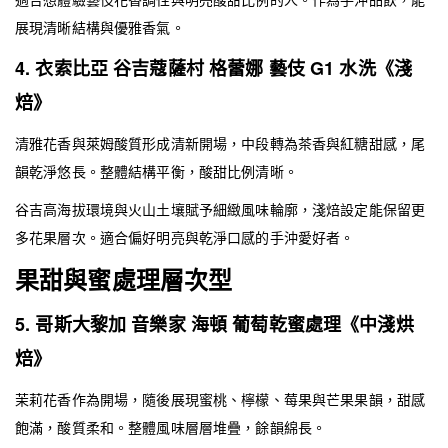
展現清晰結構與優雅香氣。
4. 衣索比亞 谷吉蔻薩村 格蕾娜 藝伎 G1 水洗《淺
焙》
清雅花香與萊姆酸質形成清新開場，中段轉為茶香與紅糖甜感，尾
韻乾淨悠長。整體結構平衡，酸甜比例清晰。
谷吉高海拔環境與火山土壤賦予細緻風味輪廓，淺焙設定能保留更
多花果層次。適合偏好明亮與乾淨口感的手沖愛好者。
果甜與蜜處理層次型
5. 哥斯大黎加 音樂家 海頓 葡萄乾蜜處理《中淺烘
焙》
茉莉花香作為開場，隨後展現蜜桃、檸檬、莓果與芒果果韻，甜感
飽滿，酸質柔和。整體風味層層堆疊，餘韻綿長。