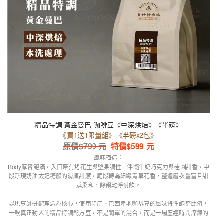
精品特調 黃金曼巴 咖啡豆《中深烘焙》《半磅》
《買1送1限量組》《半磅x2包》
原價$
799
元
特價$
599
元
風味描述：
Body厚實飽滿，入口帶有烤花生與堅果調性，伴隨牛奶巧克力與桂圓甜香，中
段浮現奶油太妃糖般的滑順甜感，尾段轉為細緻青草花香，整體層次豐富且甜
感柔和，餘韻乾淨耐飲。
以烘豆師拼配理念為核心，使用印尼、巴西產地咖啡豆的風味特性調整比例，
一款真正動人的精品特調配方豆，不是簡單的混合，而是一場歷經時間淬鍊的