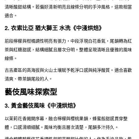
清晰酸甜結構。若偏好清新明亮且線條分明的手沖風格，這款相當
適合。
2. 衣索比亞 猶大獅王 水洗《中淺烘焙》
前段檸檬與柑橘調性明亮有張力，中段浮現白花香氣，尾韻轉為紅
茶與紅糖甜感，結構細膩且層次分明。整體呈現清晰且優雅的風味
線條。
古吉產區的高海拔與火山土壤賦予乾淨口感與純淨酸質。適合喜歡
清爽、帶茶韻尾段的人。
藝伎風味探索型
3. 黃金藝伎風味《中淺烘焙》
以茉莉花香揭開序幕，融合檸檬與櫻桃果韻，蜂蜜般甜感貫穿整
體，口感滑順細膩。風味均衡且層次清楚，尾韻多汁持久。
適合想體驗藝伎花香調性與明亮酸甜比例的人。作為手沖品飲，能