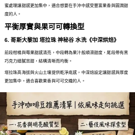
蜜處理讓甜感更加集中，適合想要在手沖中感受豐富果香與圓潤甜
度的人。
平衡厚實與果可可轉換型
6. 哥斯大黎加 塔拉珠 神秘谷 水洗《中深烘焙》
前段柑橘與莓果甜感清亮，中段轉為果汁般順滑甜度，尾段帶有黑
巧克力細膩苦甜，結構清晰而均衡。
塔拉珠高海拔與火山土壤提供乾淨底感，中深焙設定讓甜感與厚度
更加集中。適合喜歡果香與可可交織的人。