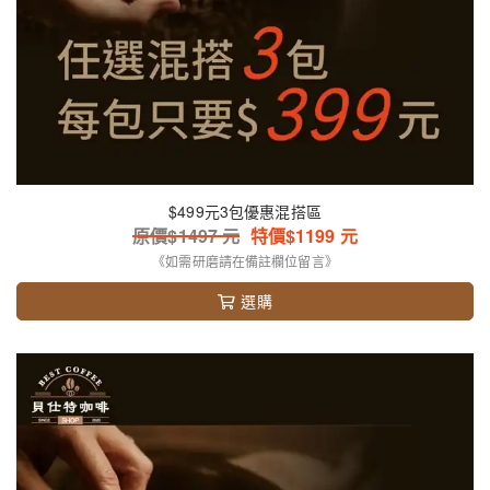
$499元3包優惠混搭區
原價$
1497
元
特價$
1199
元
《如需研磨請在備註欄位留言》
選購