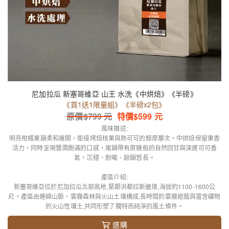
尼加拉瓜 新塞哥維亞 山王 水洗《中烘焙》《半磅》
《買1送1限量組》《半磅x2包》
原價$
799
元
特價$
599
元
風味描述:
明亮柑橘果韻柔和展開，銜接烤焙核果與熱可可的醇厚層次。中烘焙保留果香
活力，同時呈現豐潤飽滿的口感，尾韻帶有蔗糖般的自然回甘與深邃可可香
氣，沉穩、耐喝、餘韻悠長。
產區介紹:
新塞哥維亞位於尼加拉瓜北部高地,緊鄰洪都拉斯邊境,海拔約1100-1600公
尺。產區由連綿山脈、雲霧森林與火山土壤構成,長時間的雲霧遮蔭與富含礦物
的火山性壤土,共同形塑了獨特而純淨的風土條件。
選購