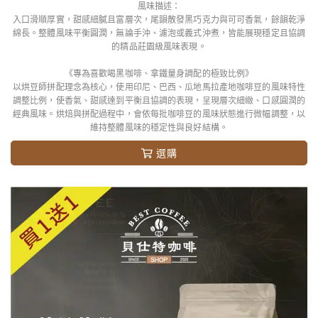
風味描述：
入口滑順厚實，甜感細膩且富層次，尾韻散發黑巧克力與可可香氣，餘韻乾淨
綿長。整體風味平衡圓潤，無論手沖、濾泡或義式沖煮，皆能展現穩定且協調
的精品莊園級風味表現。
《專為喜歡喝黑咖啡、拿鐵量身調配的極致比例》
以烘豆師拼配理念為核心，使用印尼、巴西、瓜地馬拉產地咖啡豆的風味特性
調整比例，使香氣、甜感達到平衡且協調的表現，呈現層次細緻、口感圓潤的
經典風味。烘焙與拼配過程中，會依每批咖啡豆的風味狀態進行微幅調整，以
維持整體風味的穩定性與良好結構。
選購