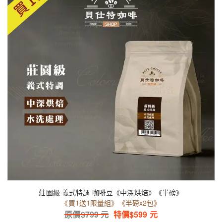
莊園級 義式特調 咖啡豆《中深烘焙》《半磅》
《買1送1限量組》《半磅x2包》
原價$
799
元
特價$
599
元