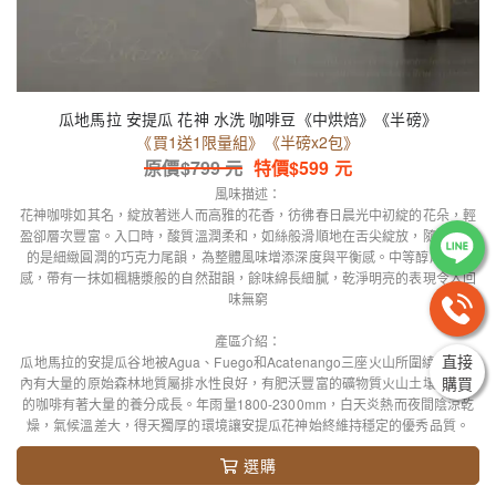
瓜地馬拉 安提瓜 花神 水洗 咖啡豆《中烘焙》《半磅》
《買1送1限量組》《半磅x2包》
原價$
799
元
特價$
599
元
風味描述：
花神咖啡如其名，綻放著迷人而高雅的花香，彷彿春日晨光中初綻的花朵，輕
盈卻層次豐富。入口時，酸質溫潤柔和，如絲般滑順地在舌尖綻放，隨之而來
的是細緻圓潤的巧克力尾韻，為整體風味增添深度與平衡感。中等醇厚的口
感，帶有一抹如楓糖漿般的自然甜韻，餘味綿長細膩，乾淨明亮的表現令人回
味無窮
產區介紹：
直接
瓜地馬拉的安提瓜谷地被Agua、Fuego和Acatenango三座火山所圍繞，產區
購買
內有大量的原始森林地質屬排水性良好，有肥沃豐富的礦物質火山土壤讓產區
的咖啡有著大量的養分成長。年雨量1800-2300mm，白天炎熱而夜間陰涼乾
燥，氣候溫差大，得天獨厚的環境讓安提瓜花神始終維持穩定的優秀品質。
選購