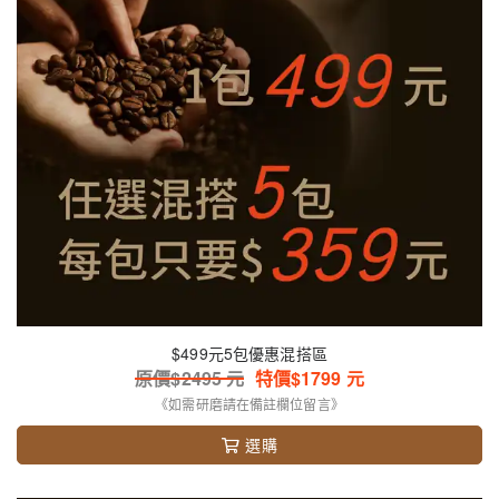
$499元5包優惠混搭區
原價$
2495
元
特價$
1799
元
《如需研磨請在備註欄位留言》
選購