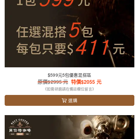
$599元5包優惠混搭區
原價$
2995
元
特價$
2055
元
《如需研磨請在備註欄位留言》
選購