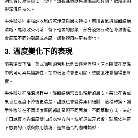
調性會持續停留在口腔中。這種延續感與濃縮基底有關，使尾韻顯
得深沉且持久。
手沖咖啡則更強調收尾的乾淨度與層次轉換。前段香氣與酸甜結構
清晰，尾段收束俐落，留下輕盈的餘韻。部分淺焙豆款在降溫後還
會展現不同的甜感或茶感，讓整體風味更有變化。
3. 溫度變化下的表現
隨著溫度下降，美式咖啡的苦甜比例會逐漸浮現。原本隱藏在高溫
中的可可與焦糖調性，在中低溫時會更明顯，整體風味會變得更厚
實。
手沖咖啡在降溫過程中，酸甜結構常會出現新的層次。某些花香或
果香在溫度下降後更清楚，甜感也會變得柔和細膩。這種轉換，讓
手沖咖啡在不同溫度區間都能呈現不同面貌。不同萃取方式，決定
了口感質地與溫度變化的表現方向。理解這些差異後，就能依照當
下想要的口感與飲用情境，選擇適合的咖啡類型。