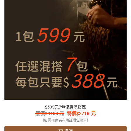
$599元7包優惠混搭區
原價$
4193
元
特價$
2719
元
《如需研磨請在備註欄位留言》
選購