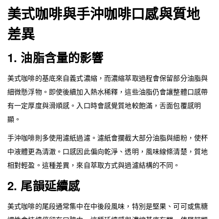
美式咖啡與手沖咖啡口感與質地
差異
1. 油脂含量的影響
美式咖啡的基底來自義式濃縮，而濃縮萃取過程會保留部分油脂與
細微懸浮物。即使後續加入熱水稀釋，這些油脂仍會讓整體口感帶
有一定厚度與滑順感。入口時會感覺質地較飽滿，舌面包覆感明
顯。
手沖咖啡則多使用濾紙過濾。濾紙會攔截大部分油脂與細粉，使杯
中液體更為清澈。口感因此偏向乾淨、透明，風味線條清楚，質地
相對輕盈。這種差異，來自萃取方式與過濾結構的不同。
2. 尾韻延續感
美式咖啡的尾段通常集中在中後段風味，特別是堅果、可可或焦糖