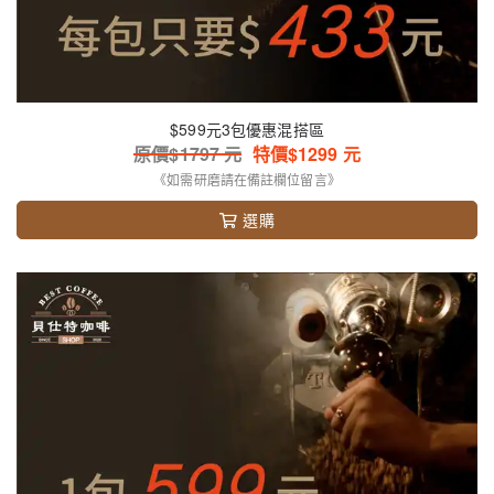
$599元3包優惠混搭區
原價$
1797
元
特價$
1299
元
《如需研磨請在備註欄位留言》
選購