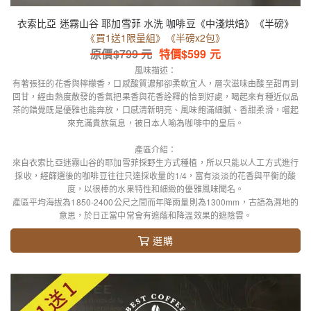
衣索比亞 迷霧山谷 耶加雪菲 水洗 咖啡豆《中淺烘焙》《半磅》
《買1送1限量組》《半磅x2包》
原價$
799
元
特價$
599
元
風味描述：
有著張狂的花香與檸檬香，口感酸質濃郁卻柔軟宜人，層次滋味由酸至甜再到
回甘，經由熱度散發的香氣把果香與花香詮釋的恰到好處，喝起來有種近似品
茶的錯覺既是優雅也能奔放，口感清新明亮、風味飽滿細膩、香甜柔滑，嚐起
來充滿貴族氣息，被日本人喻為咖啡中的皇后。
產區介紹：
來自衣索比亞迷霧山谷的耶加雪菲採野生方式種植，所以只能以人工方式進行
採收，經篩選後的咖啡豆往往只達採收量的1/4，富有淡淡的花香與平衡的酸
度，以很棒的水果特性和細緻的優雅風味聞名。
產區平均海拔為1850-2400公尺之間而年降雨量則為1300mm，古語為濕地的
意思，於日正當中常會有遮蔭和降溫效果的遮陰雲。
選購