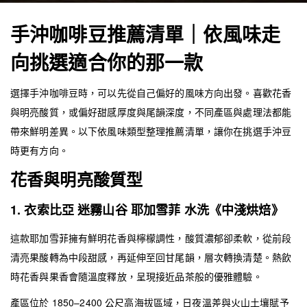
手沖咖啡豆推薦清單｜依風味走
向挑選適合你的那一款
選擇手沖咖啡豆時，可以先從自己偏好的風味方向出發。喜歡花香
與明亮酸質，或偏好甜感厚度與尾韻深度，不同產區與處理法都能
帶來鮮明差異。以下依風味類型整理推薦清單，讓你在挑選手沖豆
時更有方向。
花香與明亮酸質型
1. 衣索比亞 迷霧山谷 耶加雪菲 水洗《中淺烘焙》
這款耶加雪菲擁有鮮明花香與檸檬調性，酸質濃郁卻柔軟，從前段
清亮果酸轉為中段甜感，再延伸至回甘尾韻，層次轉換清楚。熱飲
時花香與果香會隨溫度釋放，呈現接近品茶般的優雅體驗。
產區位於 1850–2400 公尺高海拔區域，日夜溫差與火山土壤賦予