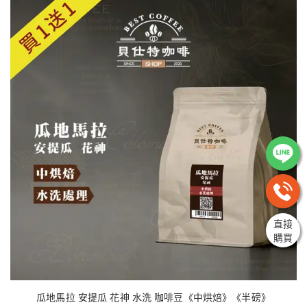
直接
購買
瓜地馬拉 安提瓜 花神 水洗 咖啡豆《中烘焙》《半磅》