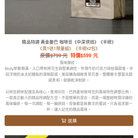
精品特調 黃金曼巴 咖啡豆《中深烘焙》《半磅》
《買1送1限量組》《半磅x2包》
原價$
799
元
特價$
599
元
風味描述：
Body厚實飽滿，入口帶有烤花生與堅果調性，伴隨牛奶巧克力與桂圓甜香，中
段浮現奶油太妃糖般的滑順甜感，尾段轉為細緻青草花香，整體層次豐富且甜
感柔和，餘韻乾淨耐飲。
以烘豆師拼配理念為核心，使用印尼、巴西產地咖啡豆的風味特性調整比例，
一款真正動人的精品特調配方豆，不是簡單的混合，而是一場歷經時間淬鍊的
風味編排。每一次調配、每一輪烘焙，背後都是無數次的嘗試，只為追求那一
杯，讓人記住的精品風味。
選購