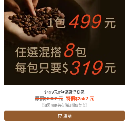
$499元8包優惠混搭區
原價$
3992
元
特價$
2552
元
《如需研磨請在備註欄位留言》
選購