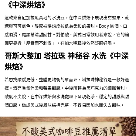
《中深烘焙》
這款來自尼加拉瓜高地的水洗豆，在中深烘焙下展現出甜堅果、蔗
糖與可可底色，酸感被烘焙度拉低為柔和的果甜。Body 圓潤、口
感順滑，尾韻帶清甜回甘。對怕酸、美式日常飲用者來說，它的輪
廓更靠近「厚實而不刺激」，在加水稀釋後依然舒服好喝。
哥斯大黎加 塔拉珠 神秘谷 水洗《中深
烘焙》
若想找酸感更低、整體更均衡的單品豆，塔拉珠神秘谷是一款好選
擇。清亮香氣伴柔和莓果甜感，中後段轉為黑巧克力的細膩苦甜，
酸度不尖銳，在中深烘焙與水洗處理下呈現乾淨、穩定的甜感與甜
潤口感。做成美式後風味結構完整，不容易因加水而失去甜味。