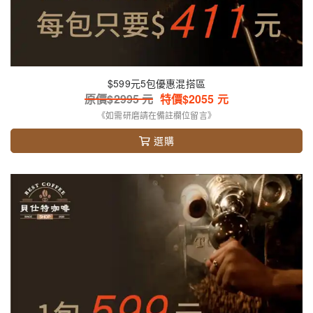
$599元5包優惠混搭區
原價$
2995
元
特價$
2055
元
《如需研磨請在備註欄位留言》
選購