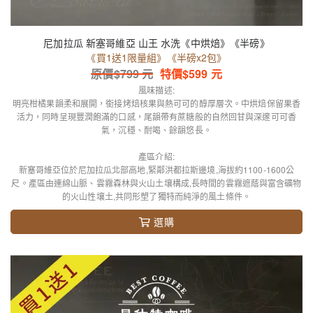
尼加拉瓜 新塞哥維亞 山王 水洗《中烘焙》《半磅》
《買1送1限量組》《半磅x2包》
原價$
799
元
特價$
599
元
風味描述:
明亮柑橘果韻柔和展開，銜接烤焙核果與熱可可的醇厚層次。中烘焙保留果香
活力，同時呈現豐潤飽滿的口感，尾韻帶有蔗糖般的自然回甘與深邃可可香
氣，沉穩、耐喝、餘韻悠長。
產區介紹:
新塞哥維亞位於尼加拉瓜北部高地,緊鄰洪都拉斯邊境,海拔約1100-1600公
尺。產區由連綿山脈、雲霧森林與火山土壤構成,長時間的雲霧遮蔭與富含礦物
的火山性壤土,共同形塑了獨特而純淨的風土條件。
選購