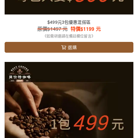
$499元3包優惠混搭區
原價$
1497
元
特價$
1199
元
《如需研磨請在備註欄位留言》
選購