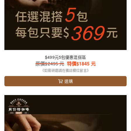
$499元5包優惠混搭區
原價$
2495
元
特價$
1845
元
《如需研磨請在備註欄位留言》
選購