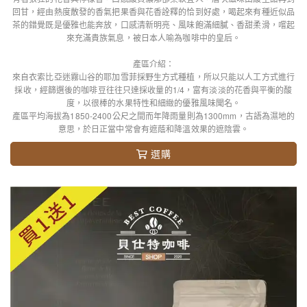
回甘，經由熱度散發的香氣把果香與花香詮釋的恰到好處，喝起來有種近似品
茶的錯覺既是優雅也能奔放，口感清新明亮、風味飽滿細膩、香甜柔滑，嚐起
來充滿貴族氣息，被日本人喻為咖啡中的皇后。
產區介紹：
來自衣索比亞迷霧山谷的耶加雪菲採野生方式種植，所以只能以人工方式進行
採收，經篩選後的咖啡豆往往只達採收量的1/4，富有淡淡的花香與平衡的酸
度，以很棒的水果特性和細緻的優雅風味聞名。
產區平均海拔為1850-2400公尺之間而年降雨量則為1300mm，古語為濕地的
意思，於日正當中常會有遮蔭和降溫效果的遮陰雲。
選購