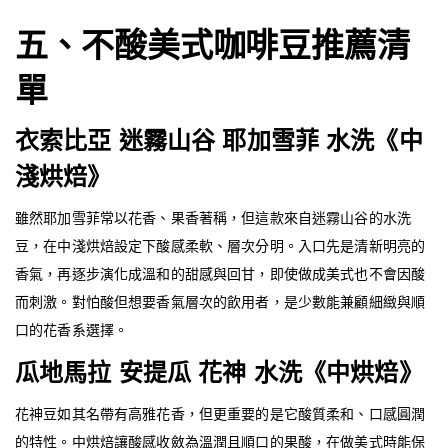
五、不酸美式咖啡豆推薦清
單
衣索比亞 迷霧山谷 耶加雪菲 水洗《中
淺烘焙》
雖然耶加雪菲常以花香、果香著稱，但這款來自迷霧山谷的水洗
豆，在中淺烘焙設定下酸感柔軟、層次分明。入口先是清新明亮的
香氣，再逐步演化成溫和的甜感與回甘，即使做成美式也不會因酸
而刺激。對怕酸但想要香氣層次的飲用者，是少數能兼顧細緻與順
口的花香系選擇。
瓜地馬拉 安提瓜 花神 水洗《中烘焙》
花神豆如其名帶有高雅花香，但更重要的是它酸質柔和、口感圓潤
的特性。中烘焙讓酸感收斂為溫潤且順口的果酸，在做美式時能保