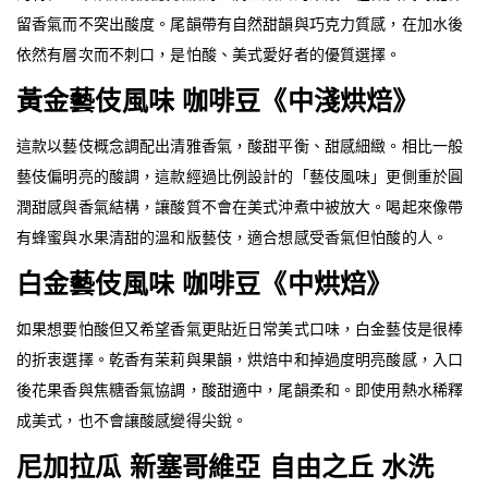
留香氣而不突出酸度。尾韻帶有自然甜韻與巧克力質感，在加水後
依然有層次而不刺口，是怕酸、美式愛好者的優質選擇。
黃金藝伎風味 咖啡豆《中淺烘焙》
這款以藝伎概念調配出清雅香氣，酸甜平衡、甜感細緻。相比一般
藝伎偏明亮的酸調，這款經過比例設計的「藝伎風味」更側重於圓
潤甜感與香氣結構，讓酸質不會在美式沖煮中被放大。喝起來像帶
有蜂蜜與水果清甜的溫和版藝伎，適合想感受香氣但怕酸的人。
白金藝伎風味 咖啡豆《中烘焙》
如果想要怕酸但又希望香氣更貼近日常美式口味，白金藝伎是很棒
的折衷選擇。乾香有茉莉與果韻，烘焙中和掉過度明亮酸感，入口
後花果香與焦糖香氣協調，酸甜適中，尾韻柔和。即使用熱水稀釋
成美式，也不會讓酸感變得尖銳。
尼加拉瓜 新塞哥維亞 自由之丘 水洗