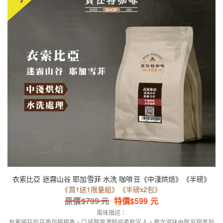
衣索比亞 迷霧山谷 耶加雪菲 水洗 咖啡豆《中淺烘焙》《半磅》
《買1送1限量組》《半磅x2包》
原價$
799
元
特價$
599
元
風味描述：
有著張狂的花香與檸檬香，口感酸質濃郁卻柔軟宜人，層次滋味由酸至甜再到