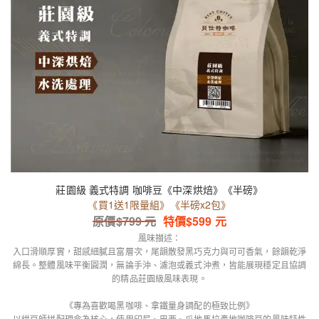
莊園級 義式特調 咖啡豆《中深烘焙》《半磅》
《買1送1限量組》《半磅x2包》
原價$
799
元
特價$
599
元
風味描述：
入口滑順厚實，甜感細膩且富層次，尾韻散發黑巧克力與可可香氣，餘韻乾淨
綿長。整體風味平衡圓潤，無論手沖、濾泡或義式沖煮，皆能展現穩定且協調
的精品莊園級風味表現。
《專為喜歡喝黑咖啡、拿鐵量身調配的極致比例》
以烘豆師拼配理念為核心，使用印尼、巴西、瓜地馬拉產地咖啡豆的風味特性