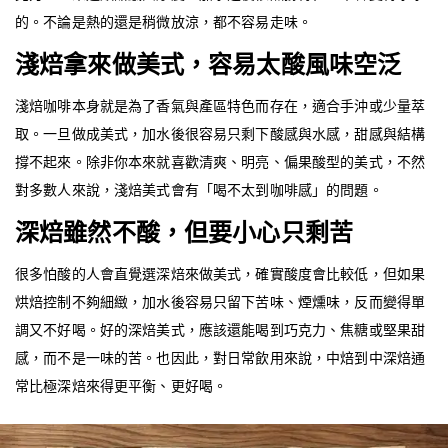
的。不論是熱的還是稍微放涼，都不容易走味。
淺焙拿來做美式，容易太酸風味空泛
淺焙咖啡本身就是為了香氣與產區特色而存在，適合手沖或少量萃
取。一旦做成美式，加水後很容易只剩下酸感與水感，甜感與結構
撐不起來。除非你本來就喜歡清爽、明亮、偏果酸型的美式，不然
對多數人來說，淺焙美式會有「喝不太到咖啡感」的問題。
深焙雖然不酸，但要小心只剩苦
很多怕酸的人會直覺選深焙來做美式，確實酸度會比較低，但如果
烘焙控制不夠細緻，加水後容易只留下苦味、煙燻味，反而變得單
調又不好喝。好的深焙美式，應該還能喝到巧克力、焦糖或堅果甜
感，而不是一味的苦。也因此，對日常飲用來說，中焙到中深焙通
常比極深焙來得更平衡、更好喝。