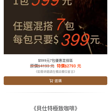
$599元7包優惠混搭區
原價$
4193
元
特價$
2793
元
《如需研磨請在備註欄位留言》
選購
《貝仕特極致咖啡》