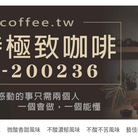
區
微酸香甜風味
不酸濃郁風味
不酸不苦風味
藝伎