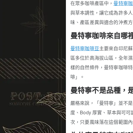
在眾多咖啡產區中，
曼特寧咖
與草本調性，讓它成為許多人
味、產區差異與適合的沖煮方
曼特寧咖啡來自哪
曼特寧咖啡豆
主要來自印尼蘇門
區多位於高海拔山區，全年濕
樣的自然條件，曼特寧咖啡特
啡」。
曼特寧不是品種，
嚴格來說，「曼特寧」並不是
度、Body 厚實、草本與
次，只要風味落在這個範圍內