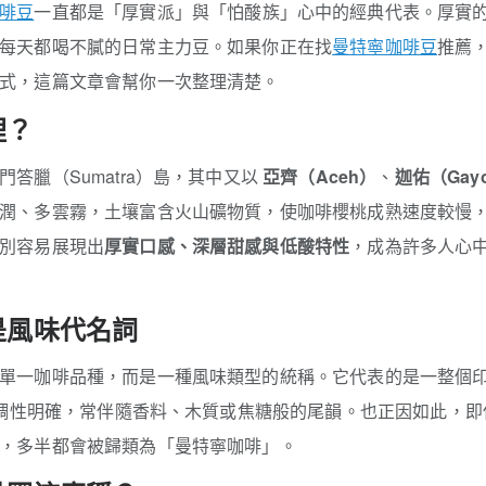
啡豆
一直都是「厚實派」與「怕酸族」心中的經典代表。厚實的
每天都喝不膩的日常主力豆。如果你正在找
曼特寧咖啡豆
推薦
式，這篇文章會幫你一次整理清楚。
裡？
答臘（Sumatra）島，其中又以
亞齊（Aceh）
、
迦佑（Gay
潤、多雲霧，土壤富含火山礦物質，使咖啡櫻桃成熟速度較慢
別容易展現出
厚實口感、深層甜感與低酸特性
，成為許多人心
是風味代名詞
單一咖啡品種，而是一種風味類型的統稱。它代表的是一整個
可可調性明確，常伴隨香料、木質或焦糖般的尾韻。也正因如此，
，多半都會被歸類為「曼特寧咖啡」。