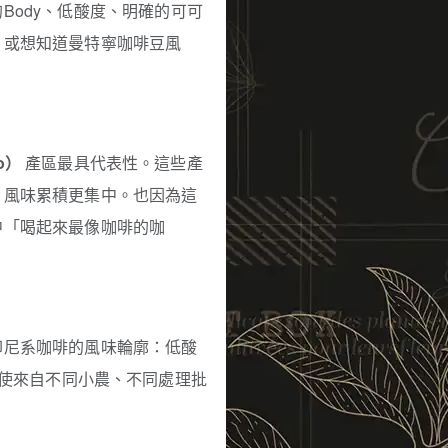
Body、低酸度、明確的可可
，或想知道曼特寧咖啡豆風
o）
產區最具代表性。這些產
，風味累積更集中。也因為這
中「喝起來最像咖啡的咖
印尼系咖啡的風味輪廓：低酸
即使來自不同小農、不同處理批