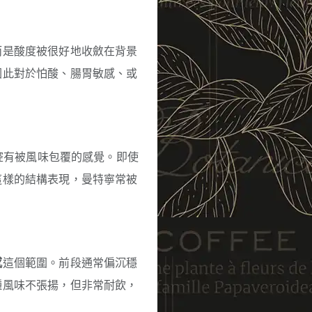
而是酸度被很好地收斂在背景
因此對於怕酸、腸胃敏感、或
腔有被風味包覆的感覺。即使
這樣的結構表現，曼特寧常被
感
這個範圍。前段通常偏沉穩
種風味不張揚，但非常耐飲，