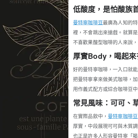
低酸度，是怕酸族
曼特寧咖啡豆
最廣為人知的特
裡，不會跳出來搶戲。就算是
不喜歡果酸型咖啡的人來說，
厚實Body，喝起
好的曼特寧咖啡，一入口就
把曼特寧拿來做美式咖啡，加
用作義式配方或綜合咖啡豆中
常見風味：可可、
在實際品飲中，
曼特寧咖啡豆
厚實，中段展現可可與木質調
也正是許多人形容曼特寧「喝