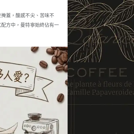
被掩蓋，酸感不尖、苦味不
式配方中，曼特寧始終佔有一