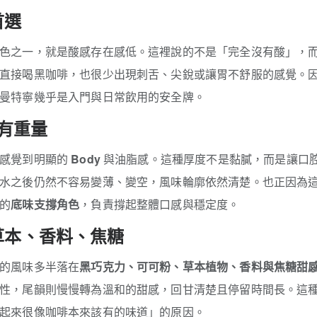
首選
色之一，就是酸感存在感低。這裡說的不是「完全沒有酸」，
直接喝黑咖啡，也很少出現刺舌、尖銳或讓胃不舒服的感覺。
曼特寧幾乎是入門與日常飲用的安全牌。
來有重量
能感覺到明顯的
Body
與油脂感。這種厚度不是黏膩，而是讓口
水之後仍然不容易變薄、變空，風味輪廓依然清楚。也正因為
的
底味支撐角色
，負責撐起整體口感與穩定度。
草本、香料、焦糖
的風味多半落在
黑巧克力、可可粉、草本植物、香料與焦糖甜
性，尾韻則慢慢轉為溫和的甜感，回甘清楚且停留時間長。這
起來很像咖啡本來該有的味道」的原因。