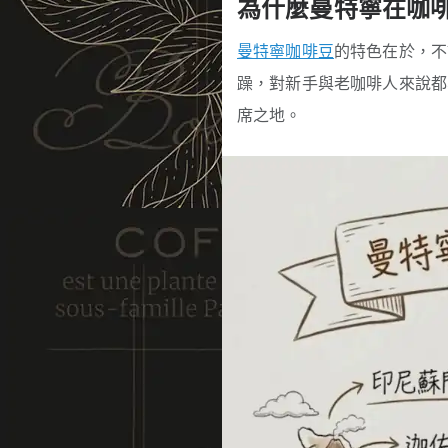
為什麼曼特寧在咖
曼特寧咖啡豆
的特色在於，不
躁，對新手與老咖啡人來說都
席之地。