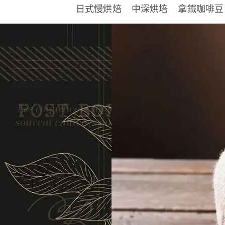
日式慢烘焙
中深烘培
拿鐵咖啡豆