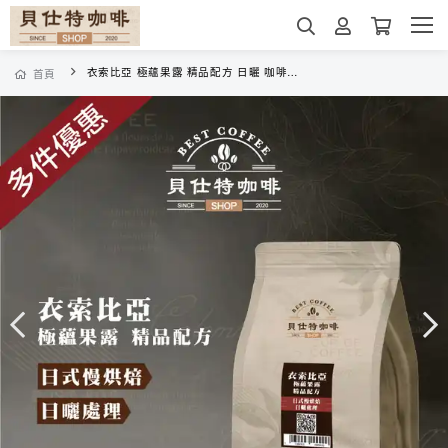
衣索比亞 極蘊果露 精品配方 日曬 咖啡豆《日式慢烘焙》《半磅》
首頁