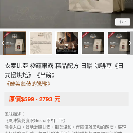
1
/
7
衣索比亞 極蘊果露 精品配方 日曬 咖啡豆《日
式慢烘焙》《半磅》
《媲美藝伎的驚艷》
原價$
599
-
2793
元
風味描述：
《風味驚艷度跟Gesha不相上下》
淺嚐入口，質地滑順甘潤，甜美溫和，伴隨優雅柔和的酸度，展現