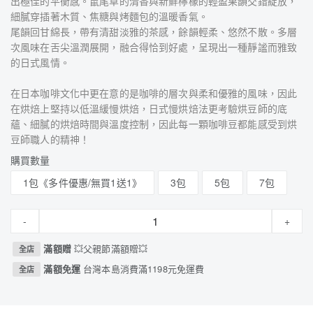
出極佳的平衡感。鼠尾草的清香與新鮮檸檬的輕盈果韻交錯綻放，
細膩穿插著木質、焦糖與烤麵包的溫暖香氣。
尾韻回甘綿長，帶有清甜淡雅的茶感，餘韻輕柔、悠然不散。多層
次風味在舌尖溫潤展開，融合得恰到好處，呈現出一種靜謐而雅致
的日式風情。
在日本咖啡文化中更在意的是咖啡的層次與柔和優雅的風味，因此
在烘焙上堅持以低溫緩慢烘焙，日式慢烘焙法更考驗烘豆師的底
蘊、細膩的烘焙時間與溫度控制，因此每一顆咖啡豆都能感受到烘
豆師職人的精神！
購買數量
1包《多件優惠/無買1送1》
3包
5包
7包
-
+
滿額贈
💥父親節滿額贈💥
全店
滿額免運
台灣本島消費滿1198元免運費
全店