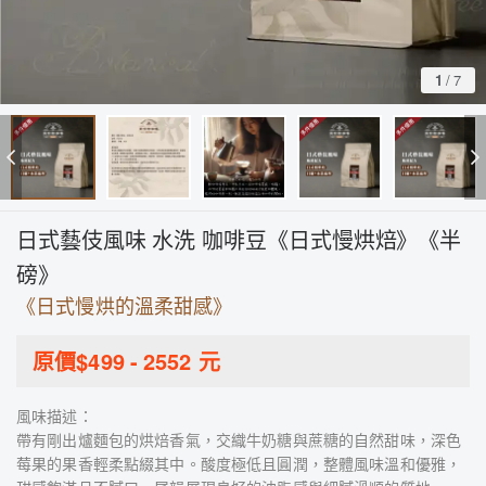
1
/
7
日式藝伎風味 水洗 咖啡豆《日式慢烘焙》《半
磅》
《日式慢烘的溫柔甜感》
原價$
499
-
2552
元
風味描述：
帶有剛出爐麵包的烘焙香氣，交織牛奶糖與蔗糖的自然甜味，深色
莓果的果香輕柔點綴其中。酸度極低且圓潤，整體風味溫和優雅，