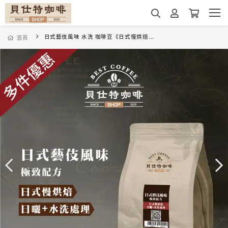
日式藝伎風味 水洗 咖啡豆《日式慢烘焙》《半磅》
首頁