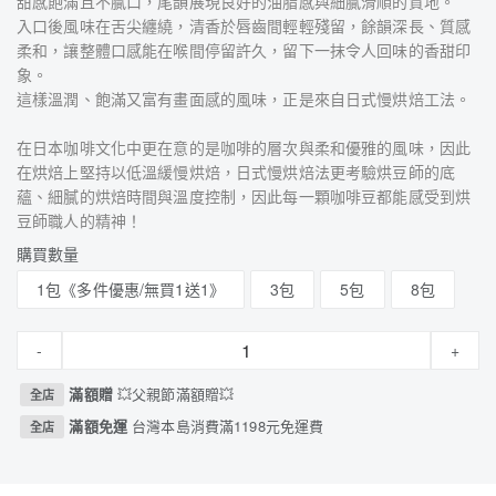
甜感飽滿且不膩口，尾韻展現良好的油脂感與細膩滑順的質地。
入口後風味在舌尖纏繞，清香於唇齒間輕輕殘留，餘韻深長、質感
柔和，讓整體口感能在喉間停留許久，留下一抹令人回味的香甜印
象。
這樣溫潤、飽滿又富有畫面感的風味，正是來自日式慢烘焙工法。
在日本咖啡文化中更在意的是咖啡的層次與柔和優雅的風味，因此
在烘焙上堅持以低溫緩慢烘焙，日式慢烘焙法更考驗烘豆師的底
蘊、細膩的烘焙時間與溫度控制，因此每一顆咖啡豆都能感受到烘
豆師職人的精神！
購買數量
1包《多件優惠/無買1送1》
3包
5包
8包
-
+
滿額贈
💥父親節滿額贈💥
全店
滿額免運
台灣本島消費滿1198元免運費
全店