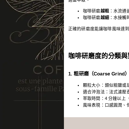
適當萃取。
咖啡研磨
越粗
：水流通
咖啡研磨
越細
：水接觸
正確的研磨度能讓咖啡風味達
咖啡研磨度的分類與
1. 粗研磨（Coarse Grind
顆粒大小：類似粗鹽或
適合沖泡法：法式濾壓壺（Fr
萃取時間：4 分鐘以上（
風味表現：口感圓潤、