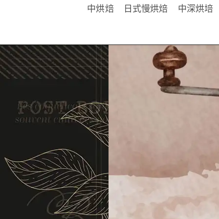
中烘焙
日式慢烘焙
中深烘培