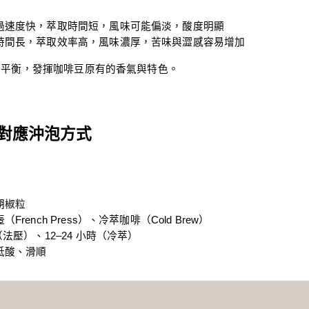
過速度快，萃取時間短，風味可能偏淡，酸度明顯
時間長，萃取效率高，風味濃厚，苦味與澀感容易增加
到平衡，發揮咖啡豆原有的香氣與特色。
對應沖泡方式
）
胡椒粒
ench Press）、冷萃咖啡（Cold Brew）
法壓）、12–24 小時（冷萃）
低酸、滑順