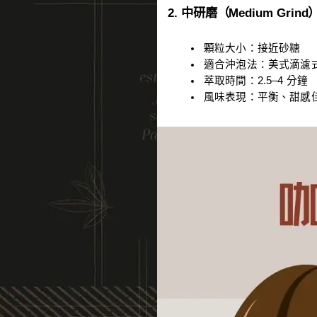
2. 中研磨（Medium Grind
顆粒大小：接近砂糖
適合沖泡法：美式滴濾式咖啡機
萃取時間：2.5–4 分鐘
風味表現：平衡、甜感