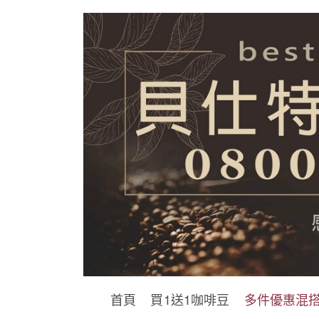
首頁
買1送1咖啡豆
多件優惠混